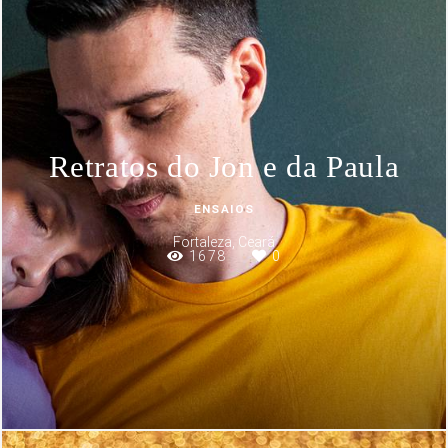
Retratos do Jon e da Paula
ENSAIOS
Fortaleza, Ceará
1678
0