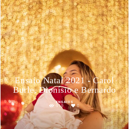
Ensaio Natal 2021 - Carol
Burle, Dionísio e Bernardo
ENSAIOS
919
0