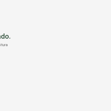
do.
itura