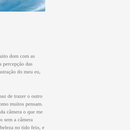
 muito dom com as
ha percepção das
nstração do meu eu,
az de trazer o outro
 como muitos pensam.
unda câmera o que me
os sem a câmera
eleza no tido feio, e