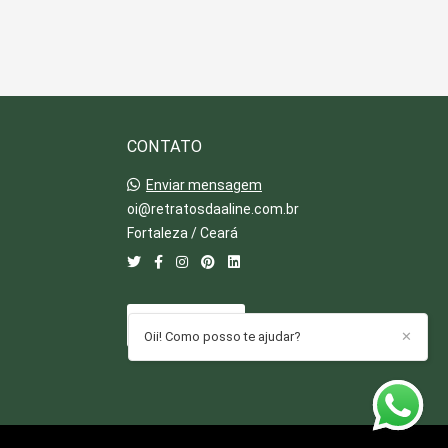
CONTATO
Enviar mensagem
oi@retratosdaaline.com.br
Fortaleza / Ceará
CONTATO
Oii! Como posso te ajudar?
✕