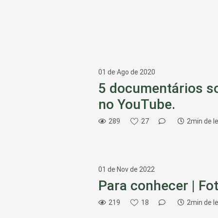
01 de Ago de 2020
5 documentários so
no YouTube.
289
27
2min de le
01 de Nov de 2022
Para conhecer | Fo
219
18
2min de le