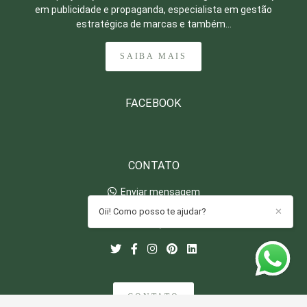
em publicidade e propaganda, especialista em gestão
estratégica de marcas e também...
SAIBA MAIS
FACEBOOK
CONTATO
Enviar mensagem
oi@retratosdaaline.com.br
Oii! Como posso te ajudar?
✕
Fortaleza / Ceará
CONTATO